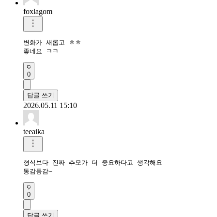
foxlagom
변화가 새롭고 ㅎㅎ

좋네요 ㅋㅋ
0
답글 쓰기
2026.05.11 15:10
teeaika
형식보다 진짜 추모가 더 중요하다고 생각해요

동감동감~
0
답글 쓰기