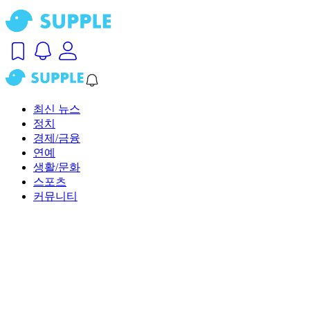
최신 뉴스
정치
경제/금융
연예
생활/문화
스포츠
커뮤니티