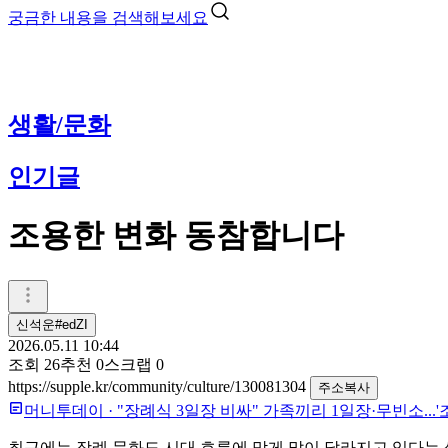
궁금한 내용을 검색해보세요
생활/문화
인기글
조용한 변화 동참합니다
신석운#edZI
2026.05.11 10:44
조회
26
추천
0
스크랩
0
https://supple.kr/community/culture/130081304
주소복사
머니투데이
·
"장례식 3일장 비싸" 가족끼리 1일장·무빈소...'
최근에는 장례 문화도 시대 흐름에 맞게 많이 달라지고 있다는 