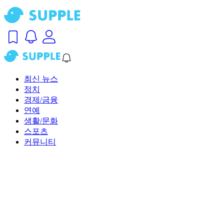
최신 뉴스
정치
경제/금융
연예
생활/문화
스포츠
커뮤니티