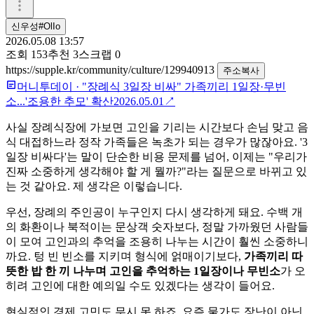
신우성#OlIo
2026.05.08 13:57
조회
153
추천
3
스크랩
0
https://supple.kr/community/culture/129940913
주소복사
머니투데이
·
"장례식 3일장 비싸" 가족끼리 1일장·무빈
소...'조용한 추모' 확산
2026.05.01
↗
사실 장례식장에 가보면 고인을 기리는 시간보다 손님 맞고 음
식 대접하느라 정작 가족들은 녹초가 되는 경우가 많잖아요. '3
일장 비싸다'는 말이 단순한 비용 문제를 넘어, 이제는 "우리가
진짜 소중하게 생각해야 할 게 뭘까?"라는 질문으로 바뀌고 있
는 것 같아요. 제 생각은 이렇습니다.
우선, 장례의 주인공이 누구인지 다시 생각하게 돼요. 수백 개
의 화환이나 북적이는 문상객 숫자보다, 정말 가까웠던 사람들
이 모여 고인과의 추억을 조용히 나누는 시간이 훨씬 소중하니
까요. 텅 빈 빈소를 지키며 형식에 얽매이기보다,
가족끼리 따
뜻한 밥 한 끼 나누며 고인을 추억하는 1일장이나 무빈소
가 오
히려 고인에 대한 예의일 수도 있겠다는 생각이 들어요.
현실적인 경제 고민도 무시 못 하죠. 요즘 물가도 장난이 아닌