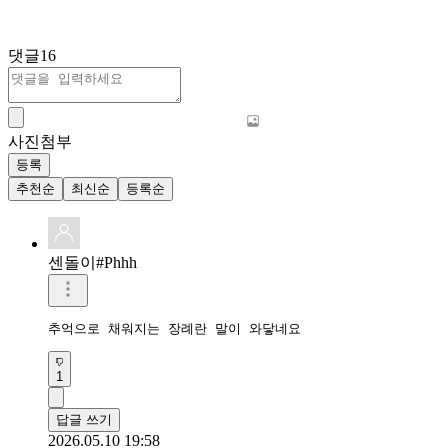
댓글
16
사진첨부
등록
추천순
최신순
등록순
센돌이#Phhh
추억으로 채워지는 장례란 말이 와닿네요
1
답글 쓰기
2026.05.10 19:58