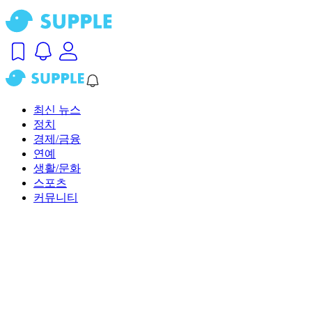
최신 뉴스
정치
경제/금융
연예
생활/문화
스포츠
커뮤니티