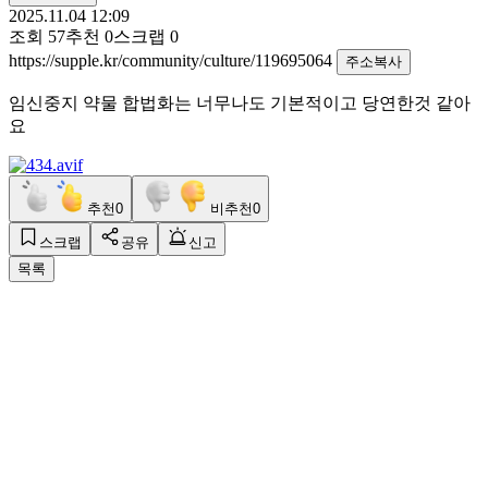
2025.11.04 12:09
조회
57
추천
0
스크랩
0
https://supple.kr/community/culture/119695064
주소복사
임신중지 약물 합법화는 너무나도 기본적이고 당연한것 같아
요
추천
0
비추천
0
스크랩
공유
신고
목록