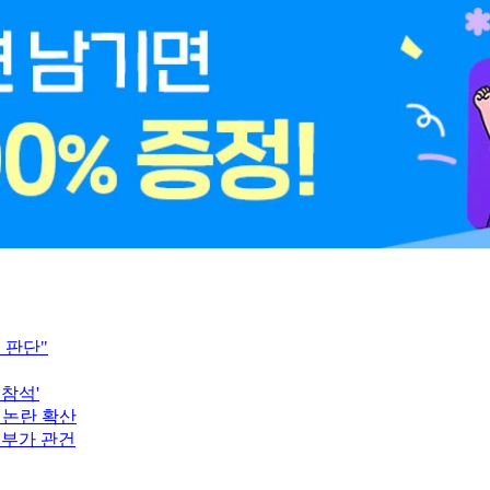
 판단"
참석'
 논란 확산
여부가 관건