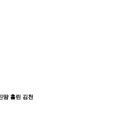
진땀 흘린 김천