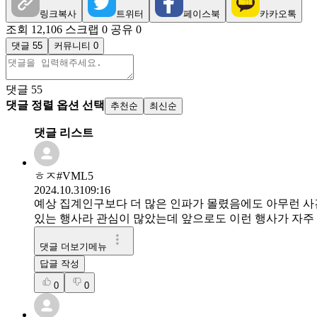
링크복사
트위터
페이스북
카카오톡
조회 12,106
스크랩 0
공유 0
댓글 55
커뮤니티 0
댓글
55
댓글 정렬 옵션 선택
추천순
최신순
댓글 리스트
ㅎㅈ#VML5
2024.10.31
09:16
예상 집계인구보다 더 많은 인파가 몰렸음에도 아무런 사
있는 행사라 관심이 많았는데 앞으로도 이런 행사가 자주 
댓글 더보기메뉴
답글 작성
0
0