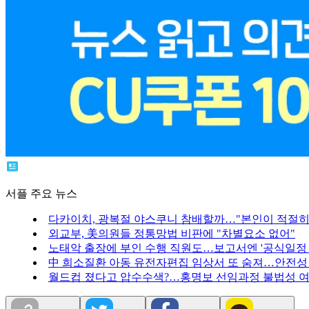
서플 주요 뉴스
다카이치, 광복절 야스쿠니 참배할까…"본인이 적절히
외교부, 美의원들 정통망법 비판에 "차별요소 없어"
노태악 출장에 부인 수행 직원도…보고서엔 '공식일정 
中 희소질환 아동 유전자편집 임상서 또 숨져…안전성
월드컵 졌다고 압수수색?…홍명보 선임과정 불법성 