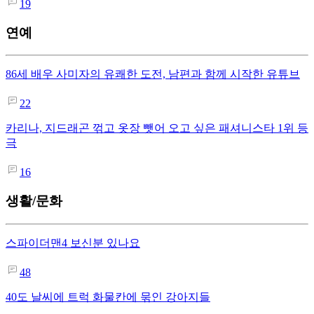
19
연예
86세 배우 사미자의 유쾌한 도전, 남편과 함께 시작한 유튜브
22
카리나, 지드래곤 꺾고 옷장 뺏어 오고 싶은 패셔니스타 1위 등
극
16
생활/문화
스파이더맨4 보신분 있나요
48
40도 날씨에 트럭 화물칸에 묶인 강아지들