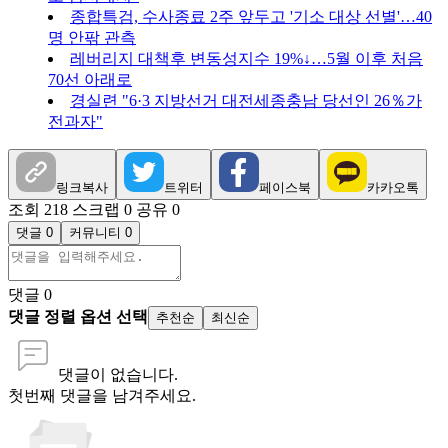
종합특검, 수사종료 2주 앞두고 '기소 대상 선별'…40
명 안팎 관측
레버리지 대책후 변동성지수 19%↓…5월 이후 처음
70선 아래로
경실련 "6·3 지방선거 대전세종충남 당선인 26％가
전과자"
링크복사
트위터
페이스북
카카오톡
조회 218
스크랩 0
공유 0
댓글 0
커뮤니티 0
댓글
0
댓글 정렬 옵션 선택
추천순
최신순
댓글이 없습니다.
첫번째 댓글을 남겨주세요.