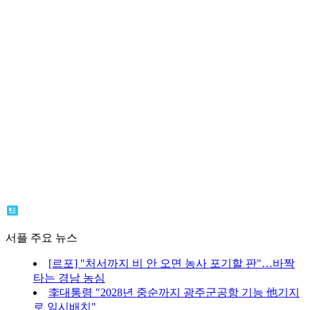
서플 주요 뉴스
[르포] "처서까지 비 안 오면 농사 포기할 판"…바짝
타는 경남 농심
李대통령 "2028년 중순까지 광주군공항 기능 他기지
로 임시배치"