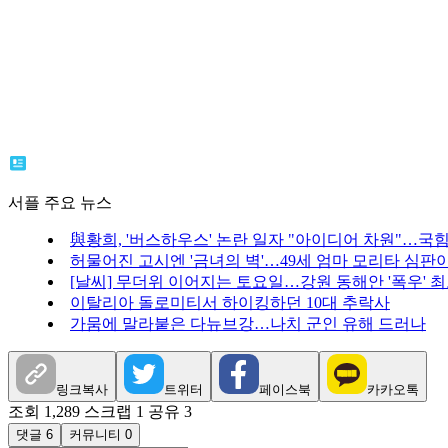
서플 주요 뉴스
與황희, '버스하우스' 논란 일자 "아이디어 차원"…국힘 
허물어진 고시엔 '금녀의 벽'…49세 엄마 모리타 심판
[날씨] 무더위 이어지는 토요일…강원 동해안 '폭우' 최고
이탈리아 돌로미티서 하이킹하던 10대 추락사
가뭄에 말라붙은 다뉴브강…나치 군인 유해 드러나
링크복사
트위터
페이스북
카카오톡
조회 1,289
스크랩 1
공유 3
댓글 6
커뮤니티 0