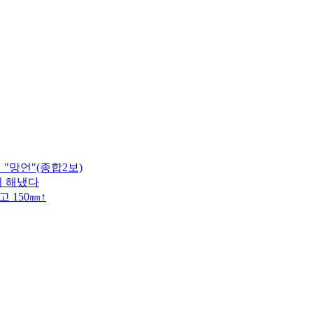
"망언"(종합2보)
이 해냈다
 150㎜↑