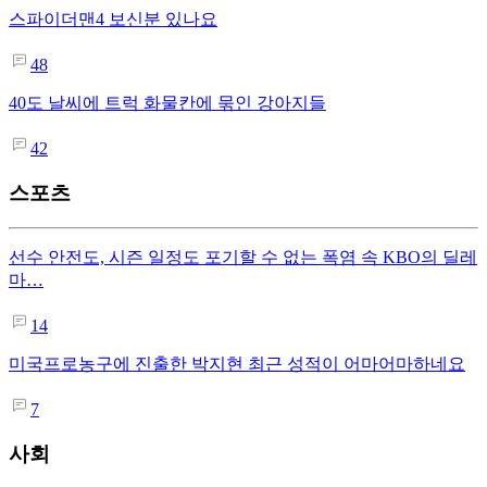
스파이더맨4 보신분 있나요
48
40도 날씨에 트럭 화물칸에 묶인 강아지들
42
스포츠
선수 안전도, 시즌 일정도 포기할 수 없는 폭염 속 KBO의 딜레
마…
14
미국프로농구에 진출한 박지현 최근 성적이 어마어마하네요
7
사회