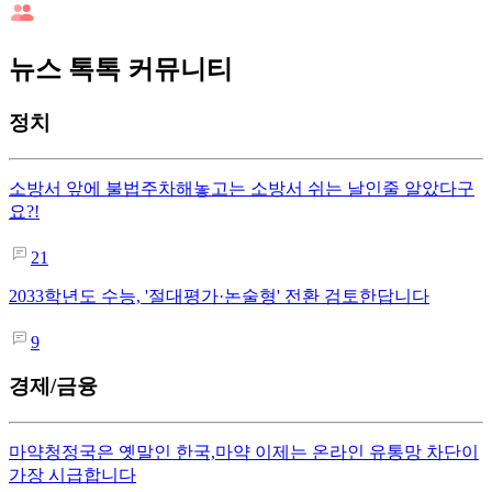
뉴스 톡톡 커뮤니티
정치
소방서 앞에 불법주차해놓고는 소방서 쉬는 날인줄 알았다구
요?!
21
2033학년도 수능, '절대평가·논술형' 전환 검토한답니다
9
경제/금융
마약청정국은 옛말인 한국,마약 이제는 온라인 유통망 차단이
가장 시급합니다