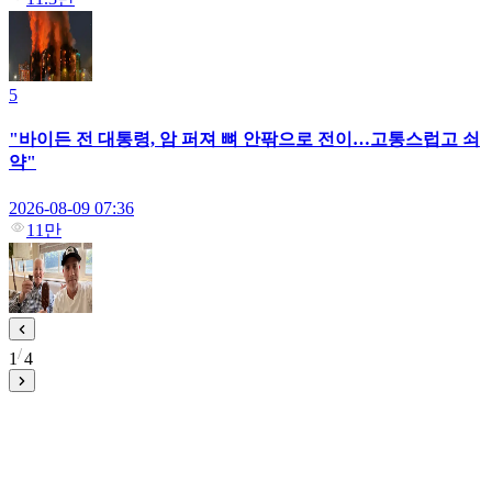
5
"바이든 전 대통령, 암 퍼져 뼈 안팎으로 전이…고통스럽고 쇠
약"
2026-08-09 07:36
11만
1
4