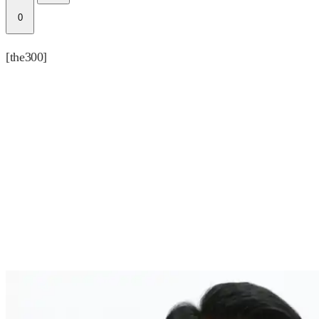
0
[the300]