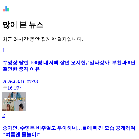
많이 본 뉴스
최근 24시간 동안 집계한 결과입니다.
1
수영장 딸린 100평 대저택 살던 오지헌, '일타강사' 부친과 8년
절연한 충격 이유
2026-08-10 07:38
16.1만
2
송가인, 수영복 비주얼도 우아하네…물에 빠진 모습 공개하며
"여름엔 물놀이!"