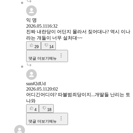
익 명
2026.05.11
16:32
진짜 내란당이 어딘지 몰라서 짖어대나? 역시 이나
라는 개들이 너무 설처대~~
29
14
댓글 더보기메뉴
sun#2dUd
2026.05.11
20:02
어디긴어디야? 따블범죄당이지...개딸들 난리는 토
나와
4
18
댓글 더보기메뉴