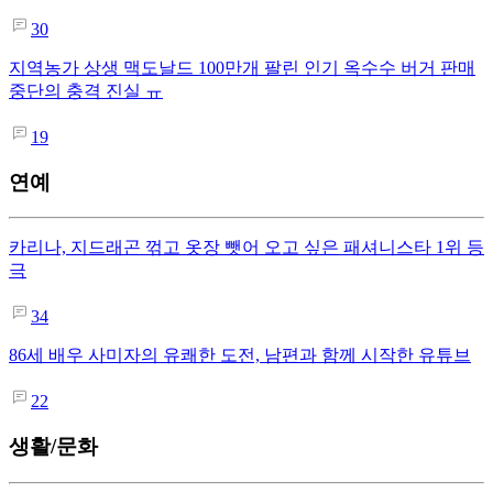
30
지역농가 상생 맥도날드 100만개 팔린 인기 옥수수 버거 판매
중단의 충격 진실 ㅠ
19
연예
카리나, 지드래곤 꺾고 옷장 뺏어 오고 싶은 패셔니스타 1위 등
극
34
86세 배우 사미자의 유쾌한 도전, 남편과 함께 시작한 유튜브
22
생활/문화