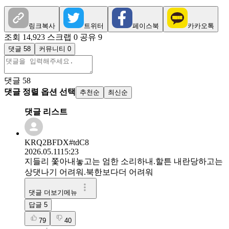
링크복사
트위터
페이스북
카카오톡
조회 14,923
스크랩 0
공유 9
댓글 58
커뮤니티 0
댓글
58
댓글 정렬 옵션 선택
추천순
최신순
댓글 리스트
KRQ2BFDX#tdC8
2026.05.11
15:23
지들리 쫓아내놓고는 엄한 소리하내.할튼 내란당하고는
상댓나기 어려워.북한보다더 어려워
댓글 더보기메뉴
답글
5
79
40