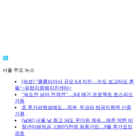
서플 주요 뉴스
[속보] "콜롬비아서 규모 6.8 지진…수도 보고타도 흔
들"<유럽지중해지진센터>
"속도전 넘어 전격전"…3대 메가 프로젝트 초스피드
가동
北 추가파병설에도…정부, 우크라 방공지원엔 신중
기류
[날씨] 서울 낮 최고 34도 무더위 계속…제주 약한 비
청년미래적금, 138만5천명 최종가입…9월 추가모집
검토