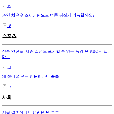
35
과연 차은우 조세심판으로 여론 뒤집기 가능할까요?
18
스포츠
선수 안전도, 시즌 일정도 포기할 수 없는 폭염 속 KBO의 딜레
마…
13
왜 졌어요 묻는 청문회라니 씁쓸
13
사회
서울 결혼식에서 14만원 낸 부부