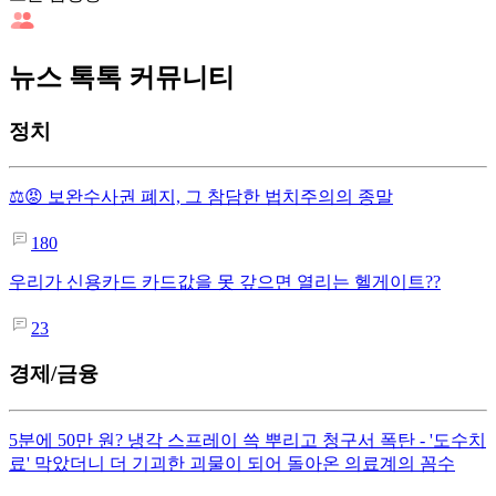
뉴스 톡톡 커뮤니티
정치
⚖️😡 보완수사권 폐지, 그 참담한 법치주의의 종말
180
우리가 신용카드 카드값을 못 갚으면 열리는 헬게이트??
23
경제/금융
5분에 50만 원? 냉각 스프레이 쓱 뿌리고 청구서 폭탄 - '도수치
료' 막았더니 더 기괴한 괴물이 되어 돌아온 의료계의 꼼수