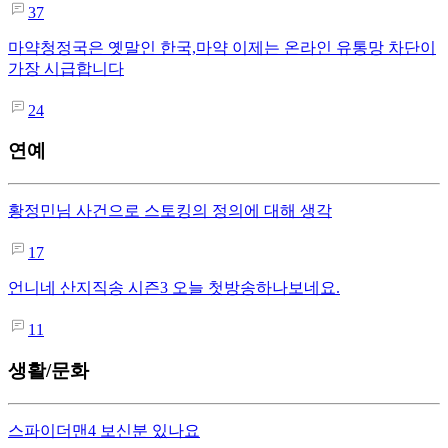
37
마약청정국은 옛말인 한국,마약 이제는 온라인 유통망 차단이
가장 시급합니다
24
연예
황정민님 사건으로 스토킹의 정의에 대해 생각
17
언니네 산지직송 시즌3 오늘 첫방송하나보네요.
11
생활/문화
스파이더맨4 보신분 있나요